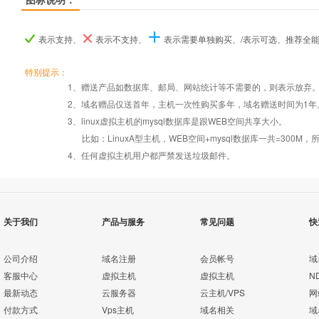
产品名称
产品名称
产品名称
ASP.NET入门型
ASP.NET入门型
ASP.NET入门型
ASP.NET I型
ASP.NET I型
ASP.NET I型
ASP.NET商用
ASP.NET商用
ASP.NET商用
表示支持、
表示不支持、
表示需要单独购买、/表示可选、推荐全
产品编号
产品编号
产品编号
a001
a001
a001
b019
b019
b019
b020
b020
b020
特别提示：
1、赠送产品如数据库、邮局、网站统计等不需要的，则表示放弃
2、域名赠品仅送首年，主机一次性购买多年，域名赠送时间为1年
操作系统
设置首页
数据定期备份
Windows2008
Windows2008
Windows2008
3、linux虚拟主机的mysql数据库是跟WEB空间共享大小。
比如：LinuxA型主机，WEB空间+mysql数据库一共=3
PHP
错误页面定义
数据自助恢复
4、任何虚拟主机用户都严禁发送垃圾邮件。
ASP
rar在线压缩
10重安全保障
关于我们
产品与服务
常见问题
快
ASP.net
免费预装软件
千兆防火墙系统
公司介绍
域名注册
会员帐号
域
客服中心
虚拟主机
虚拟主机
N
MSSQL
最新动态
云服务器
云主机/VPS
网
版本：2000/2005/
Urlrewrite
QQ全球免费电话
付款方式
Vps主机
域名相关
域