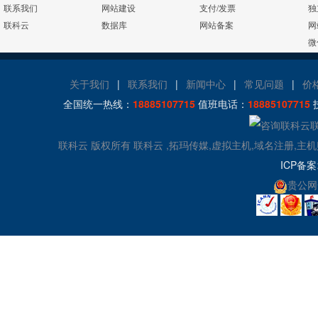
2008/2012
联系我们
网站建设
支付/发票
独
联科云
数据库
网站备案
网
MySQL
24x7x365
流量分析
微
版本:5.1/5.6
在线有问必答
24x7x365
关于我们
|
联系我们
|
新闻中心
|
常见问题
|
价
Access数据库
访问统计
电话技术支持
全国统一热线：
18885107715
值班电话：
18885107715
zend
日志自助下载
联科云 版权所有 联科云 ,拓玛传媒,虚拟主机,域名注册,主
ICP备案
贵公网安
Jmail
360攻击防护
Gzip压缩
百度云加速
图片组件
控制面板演示
演示
演示
演示