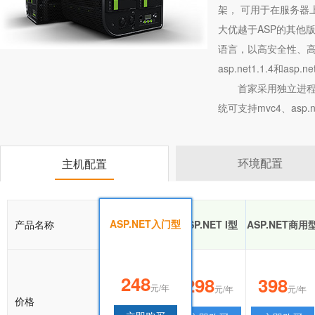
架， 可用于在服务器上
大优越于ASP的其他版
语言，以高安全性、高
asp.net1.1.4和asp.net
首家采用独立进程
统可支持mvc4、asp.ne
环境配置
主机配置
ASP.NET入门型
产品名称
ASP.NET入门型
ASP.NET I型
ASP.NET商用
248
248
298
398
元/年
元/年
元/年
元/年
价格