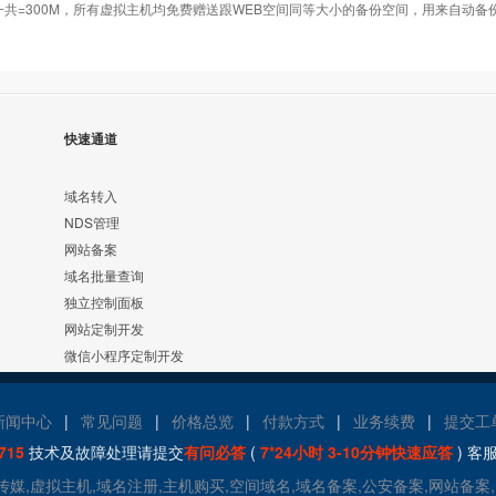
数据库一共=300M，所有虚拟主机均免费赠送跟WEB空间同等大小的备份空间，用来自动
快速通道
域名转入
NDS管理
网站备案
域名批量查询
独立控制面板
网站定制开发
微信小程序定制开发
新闻中心
|
常见问题
|
价格总览
|
付款方式
|
业务续费
|
提交工
715
技术及故障处理请提交
有问必答
(
7*24小时 3-10分钟快速应答
) 客
玛传媒,虚拟主机,域名注册,主机购买,空间域名,域名备案,公安备案,网站备案