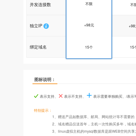
不限
并发连接数
不限
不
+98元
独立IP
+98元
+9
绑定域名
15个
15个
15
推荐
推荐
推荐
图标说明：
产品名称
产品名称
产品名称
香港企业1型
香港企业1型
香港企业1型
香港企
香港企
香港企
表示支持、
表示不支持、
表示需要单独购买、/表
产品编号
产品编号
产品编号
tw100
tw100
tw100
tw1
tw1
tw1
特别提示：
1、赠送产品如数据库、邮局、网站统计等不需要的
Windows2008/
Windows
2、域名赠品仅送首年，主机一次性购买多年，域名
操作系统
设置首页
数据定期备份
Linux
Lin
3、linux虚拟主机的mysql数据库是跟WEB空间共