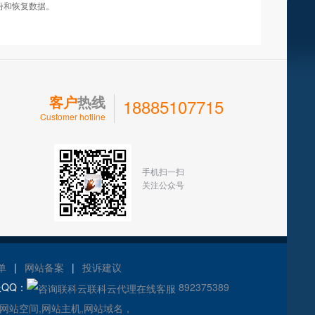
备份和恢复数据。
客户
热线
18885107715
Customer hotline
手机扫一扫
关注公众号
单
|
网站备案
|
投诉建议
服QQ：
892375389
,网站空间,网站主机,网站域名，