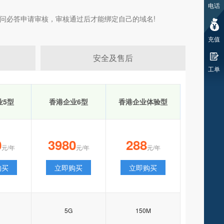
电话
问必答申请审核，审核通过后才能绑定自己的域名!
充值
安全及售后
工单
业5型
香港企业6型
香港企业体验型
0
3980
288
元/年
元/年
元/年
购买
立即购买
立即购买
5G
150M