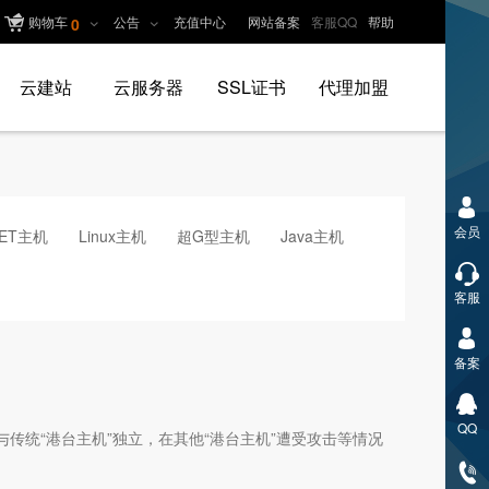
购物车
公告
充值中心
网站备案
客服QQ
帮助
0
云建站
云服务器
SSL证书
代理加盟
会员
NET主机
Linux主机
超G型主机
Java主机
客服
备案
QQ
传统“港台主机”独立，在其他“港台主机”遭受攻击等情况