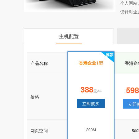
个人网站
仅针对企
主机配置
推荐
推荐
香港企业1型
产品名称
香港企业1型
香港企
388
388
598
元/年
元/年
价格
立即购买
立即购买
立即
200M
网页空间
200M
50