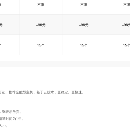
限
不限
不限
不
8元
+98元
+98元
+98
个
15个
15个
15
业2型
业2型
业2型
香港企业3型
香港企业3型
香港企业3型
香港企业4型
香港企业4型
香港企业4型
香港企
香港企
香港企
示可选、推荐全能型主机，基于云技术，更稳定、更快速。
01
01
01
tw102
tw102
tw102
tw103
tw103
tw103
tw10
tw10
tw10
，则表示放弃。
2008/
Windows2008/
Windows2008/
Windows
赠送时间为1年。
ux
Linux
Linux
Linu
享大小。