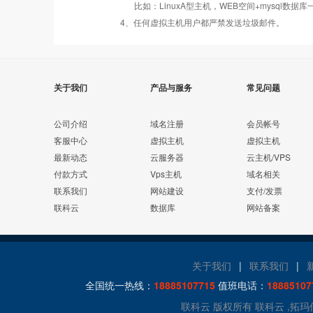
比如：LinuxA型主机，WEB空间+mysql
PHP
错误页面定义
数据自助恢复
4、任何虚拟主机用户都严禁发送垃圾邮件。
ASP
rar在线压缩
10重安全保障
关于我们
产品与服务
常见问题
ASP.net
免费预装软件
千兆防火墙系统
公司介绍
域名注册
会员帐号
客服中心
虚拟主机
虚拟主机
MSSQL
最新动态
云服务器
云主机/VPS
版本:2000/2005/
Urlrewrite
QQ全球免费电话
付款方式
Vps主机
域名相关
2008/2012
联系我们
网站建设
支付/发票
联科云
数据库
网站备案
MySQL
24x7x365
流量分析
版本:5.1/5.6
在线有问必答
24x7x365
关于我们
|
联系我们
|
Access数据库
访问统计
电话技术支持
全国统一热线：
18885107715
值班电话：
18885107
联科云 版权所有 联科云 ,拓